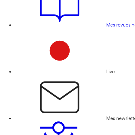
Mes revues 
Live
Mes newslett