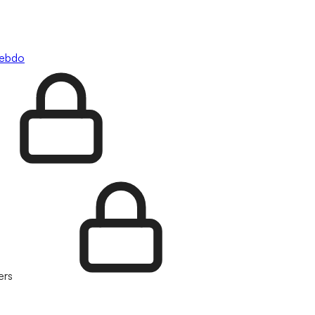
hebdo
ers