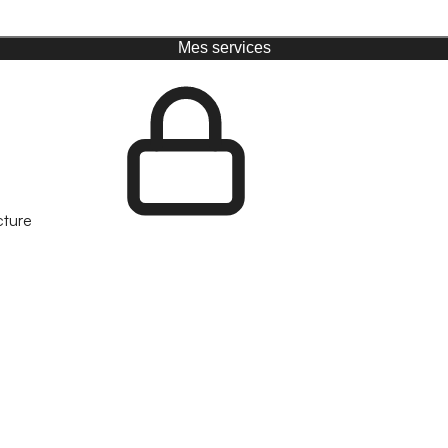
Mes services
cture