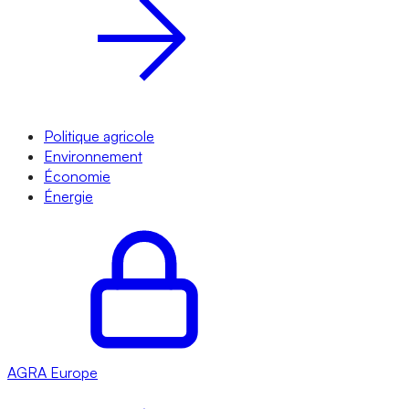
Politique agricole
Environnement
Économie
Énergie
AGRA
Europe