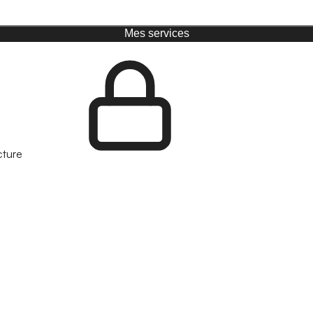
Mes services
cture