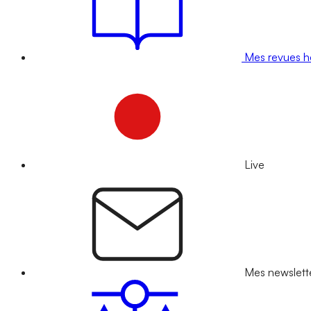
Mes revues 
Live
Mes newslett