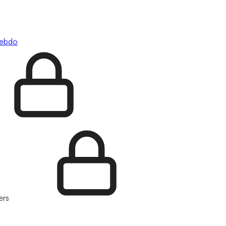
hebdo
ers