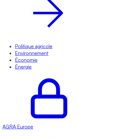
Politique agricole
Environnement
Économie
Énergie
AGRA
Europe