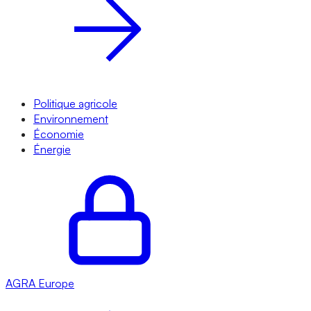
Politique agricole
Environnement
Économie
Énergie
AGRA
Europe