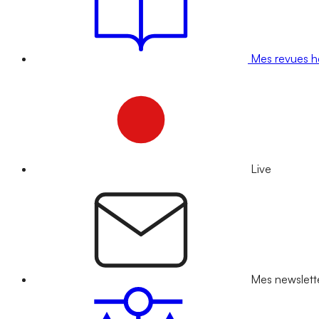
Mes revues 
Live
Mes newslett