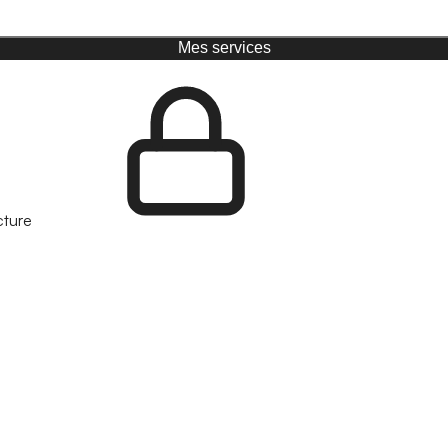
Mes services
cture