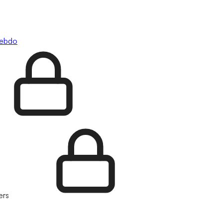
hebdo
ers