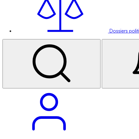
Dossiers poli