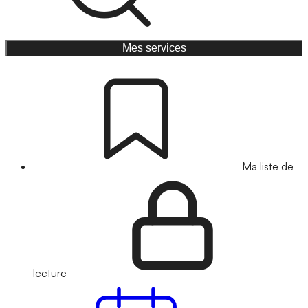
Mes services
Ma liste de
lecture