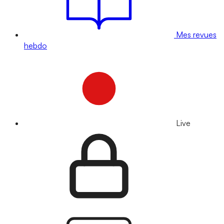
Mes revues
hebdo
Live