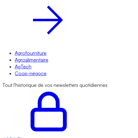
Agrofourniture
Agroalimentaire
AgTech
Coop-négoce
Tout l'historique de vos newsletters quotidiennes