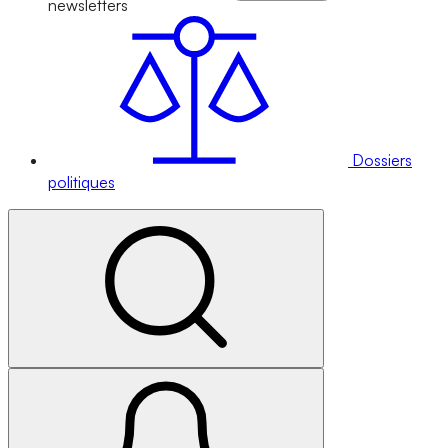
newsletters
Dossiers
politiques