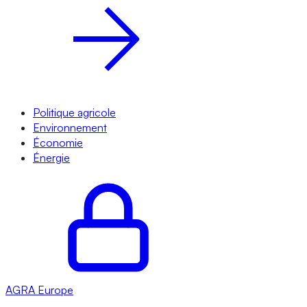
Politique agricole
Environnement
Économie
Énergie
AGRA
Europe