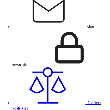
Mes
newsletters
Dossiers
politiques