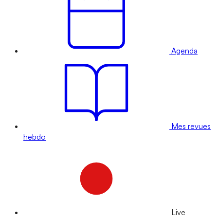
Agenda
Mes revues
hebdo
Live