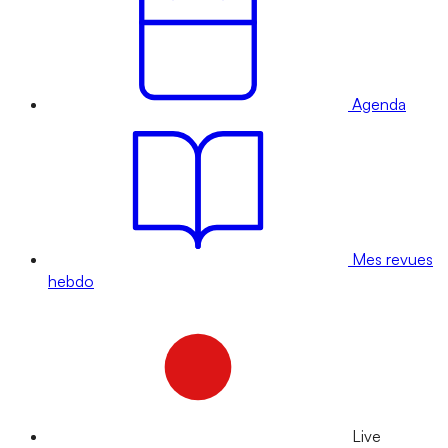
Agenda
Mes revues
hebdo
Live