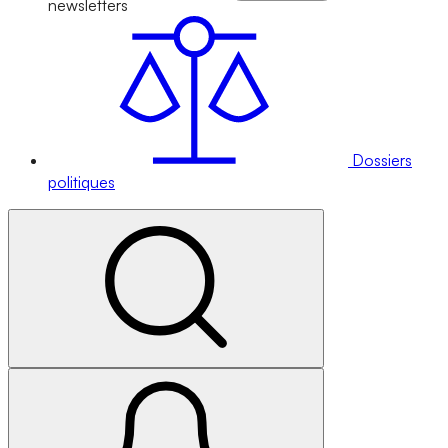
newsletters
Dossiers
politiques