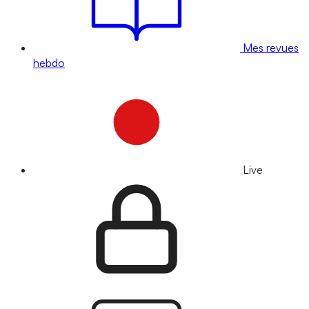
Mes revues
hebdo
Live