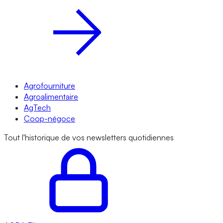
Agrofourniture
Agroalimentaire
AgTech
Coop-négoce
Tout l'historique de vos newsletters quotidiennes