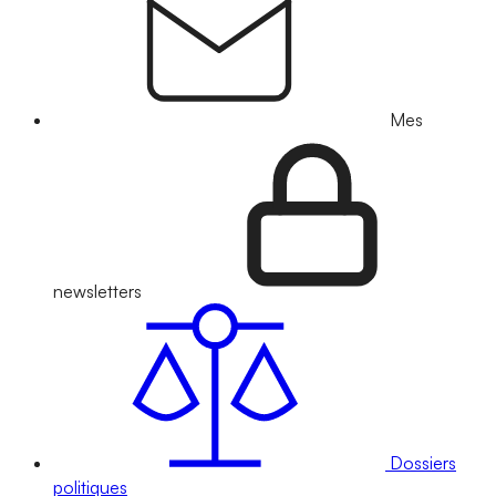
Mes
newsletters
Dossiers
politiques