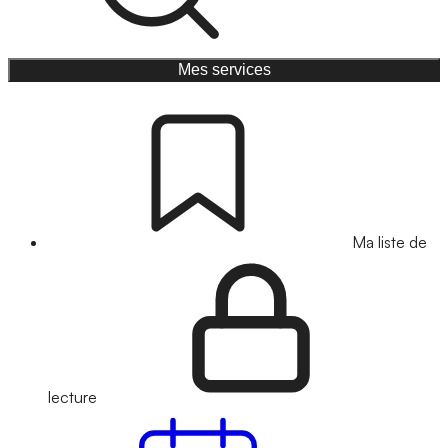
Mes services
Ma liste de
lecture