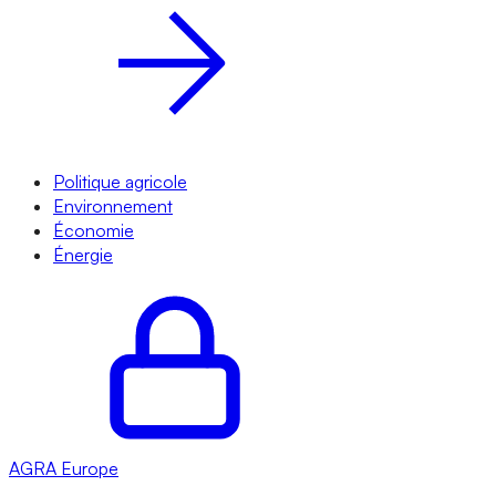
Politique agricole
Environnement
Économie
Énergie
AGRA
Europe