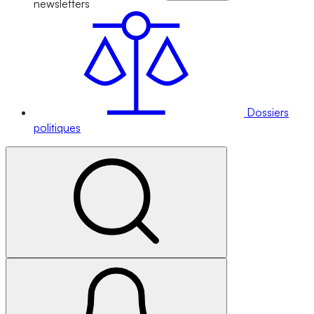
newsletters
Dossiers
politiques