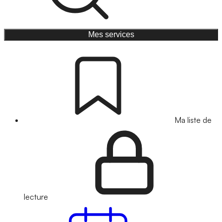
Mes services
Ma liste de
lecture