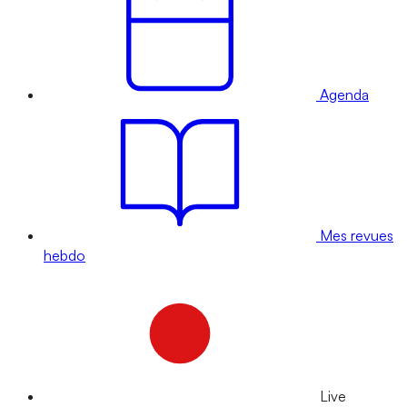
Agenda
Mes revues
hebdo
Live