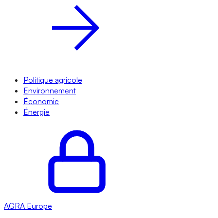
Politique agricole
Environnement
Économie
Énergie
AGRA
Europe