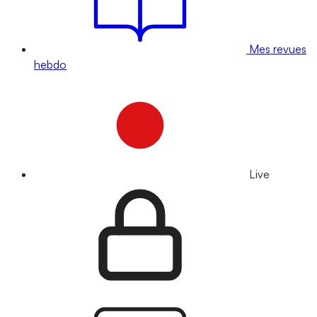
Mes revues
hebdo
Live