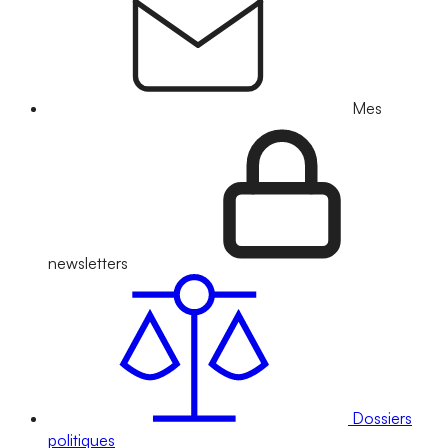
Mes
newsletters
Dossiers
politiques