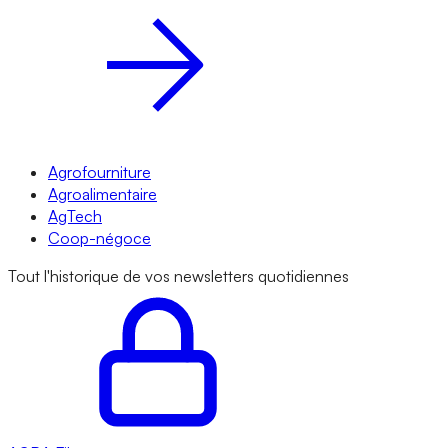
Agrofourniture
Agroalimentaire
AgTech
Coop-négoce
Tout l'historique de vos newsletters quotidiennes