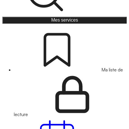
Mes services
Ma liste de
lecture