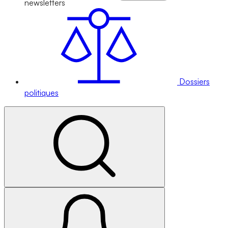
newsletters
Dossiers
politiques