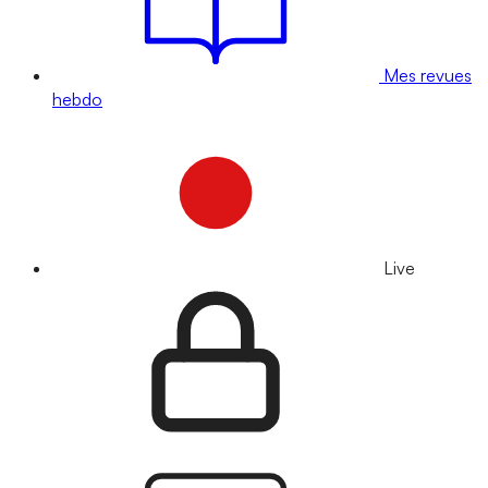
Mes revues
hebdo
Live