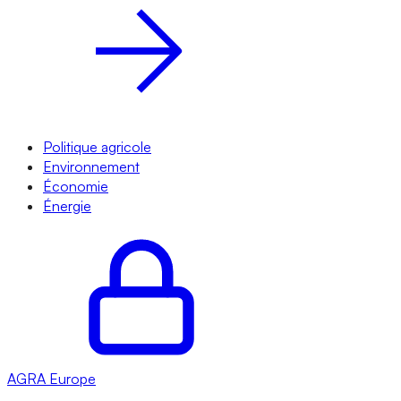
Politique agricole
Environnement
Économie
Énergie
AGRA
Europe