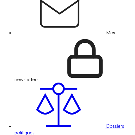
Mes
newsletters
Dossiers
politiques