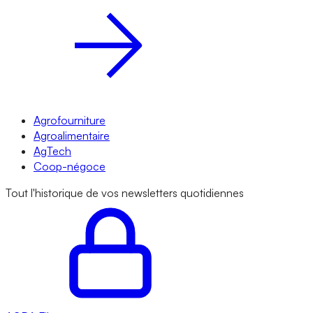
Agrofourniture
Agroalimentaire
AgTech
Coop-négoce
Tout l'historique de vos newsletters quotidiennes