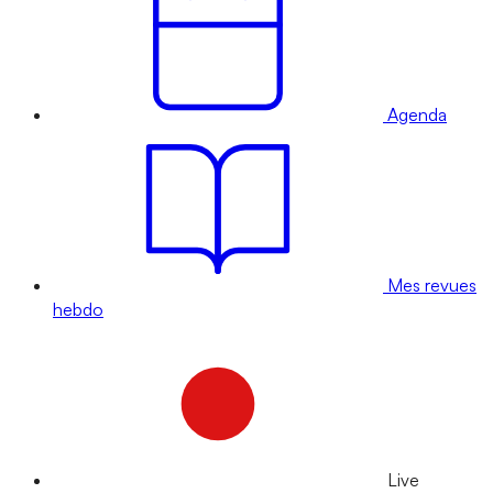
Agenda
Mes revues
hebdo
Live