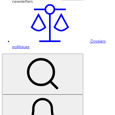
newsletters
Dossiers
politiques