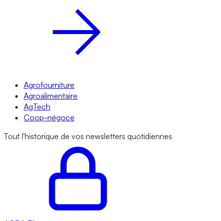
Agrofourniture
Agroalimentaire
AgTech
Coop-négoce
Tout l'historique de vos newsletters quotidiennes