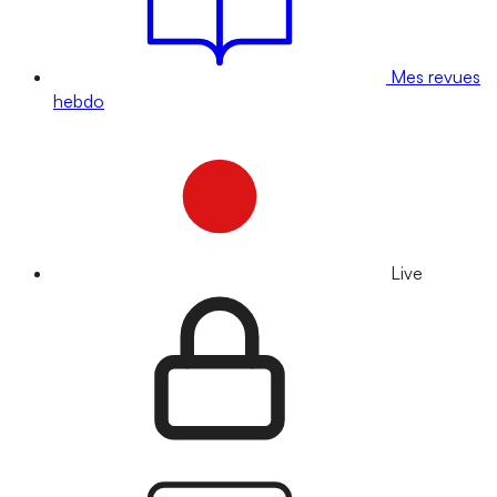
Mes revues
hebdo
Live