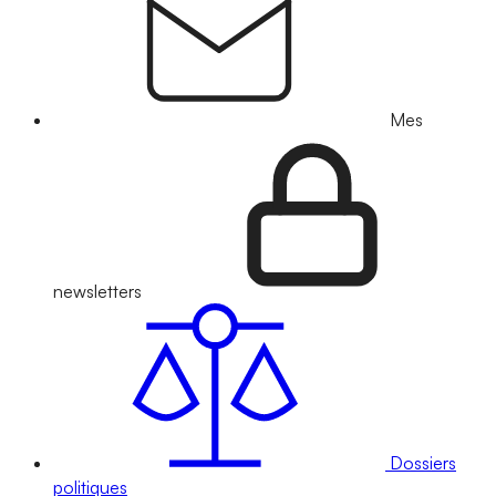
Mes
newsletters
Dossiers
politiques