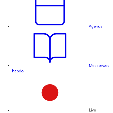
Agenda
Mes revues
hebdo
Live