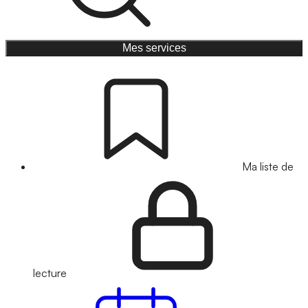
Mes services
Ma liste de
lecture