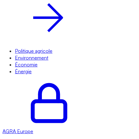
Politique agricole
Environnement
Économie
Énergie
AGRA
Europe