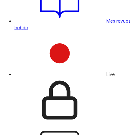
Mes revues
hebdo
Live