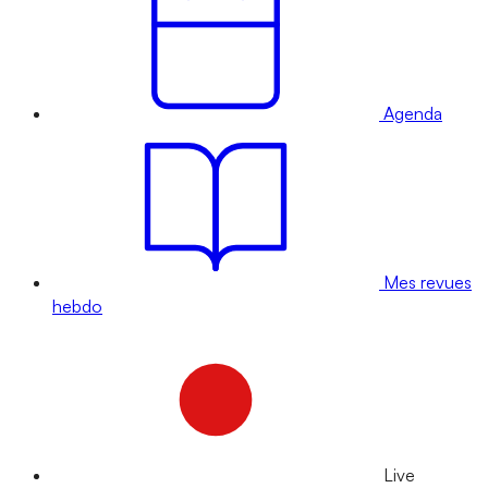
Agenda
Mes revues
hebdo
Live