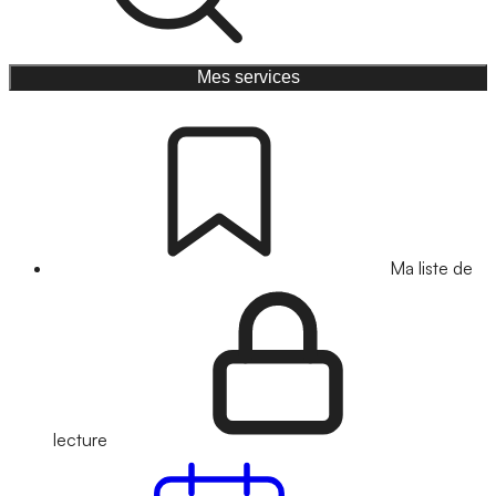
Mes services
Ma liste de
lecture