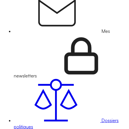
Mes
newsletters
Dossiers
politiques