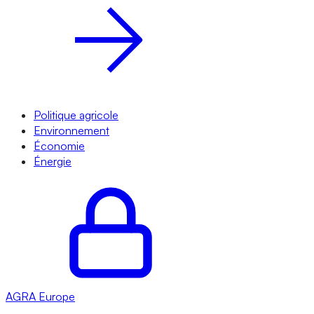
Politique agricole
Environnement
Économie
Énergie
AGRA
Europe