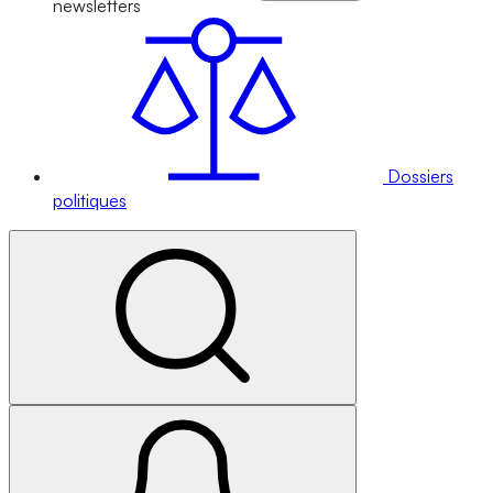
newsletters
Dossiers
politiques