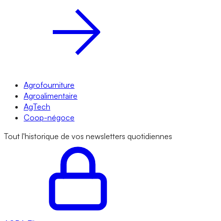
Agrofourniture
Agroalimentaire
AgTech
Coop-négoce
Tout l'historique de vos newsletters quotidiennes