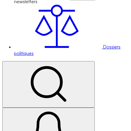
newsletters
Dossiers
politiques