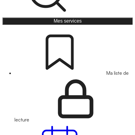
Mes services
Ma liste de
lecture