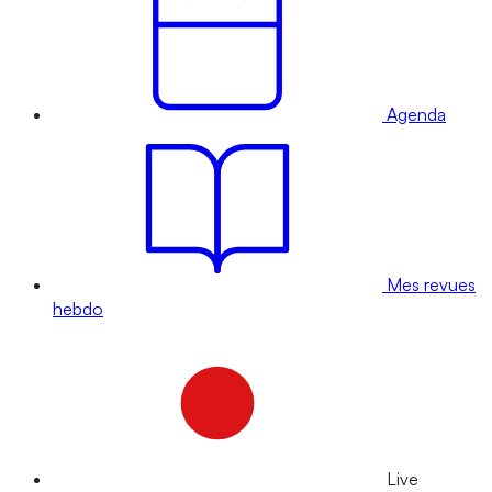
Agenda
Mes revues
hebdo
Live