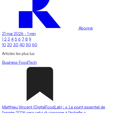
Abonné
21 mai 2026
-
1 min
1
2
3
4
5
6
7
8
9
10
20
30
40
50
60
Articles les plus lus
Business
FoodTech
Matthieu Vincent (DigitalFoodLab) : « Le point essentiel de
l’année 2026 sera celui du passage à l’échelle ».