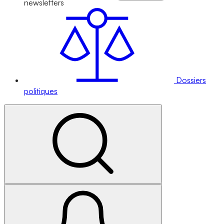
newsletters
Dossiers
politiques