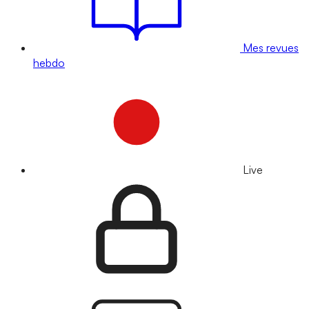
Mes revues
hebdo
Live