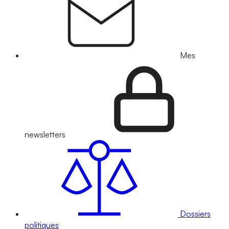
Mes
newsletters
Dossiers
politiques