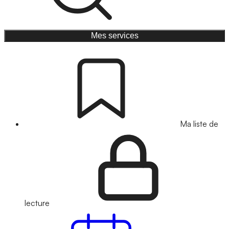
Mes services
Ma liste de
lecture