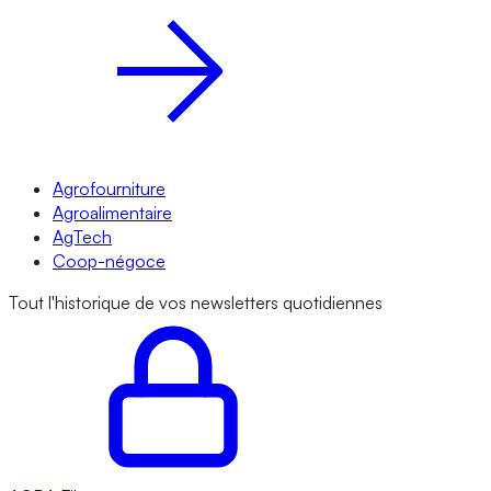
Agrofourniture
Agroalimentaire
AgTech
Coop-négoce
Tout l'historique de vos newsletters quotidiennes