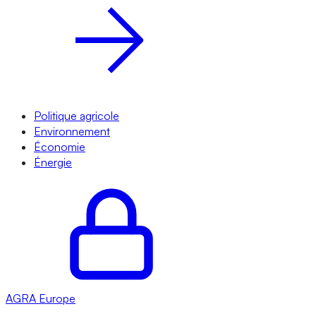
Politique agricole
Environnement
Économie
Énergie
AGRA
Europe