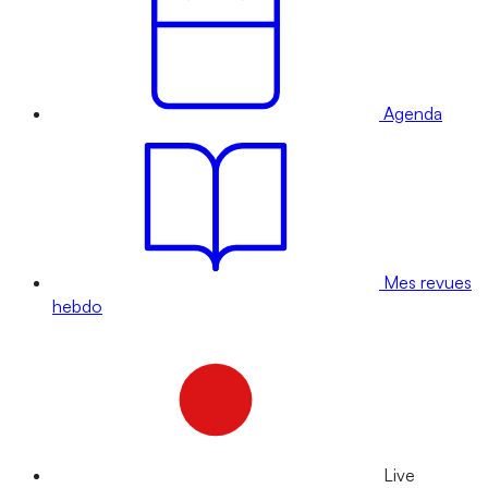
Agenda
Mes revues
hebdo
Live