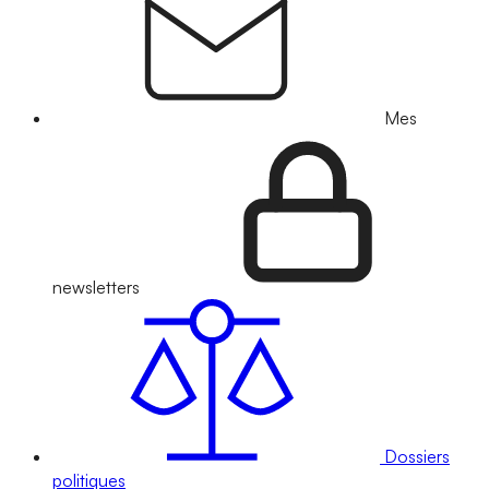
Mes
newsletters
Dossiers
politiques