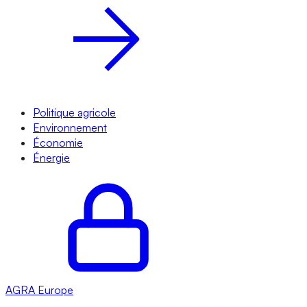
Politique agricole
Environnement
Économie
Énergie
AGRA
Europe