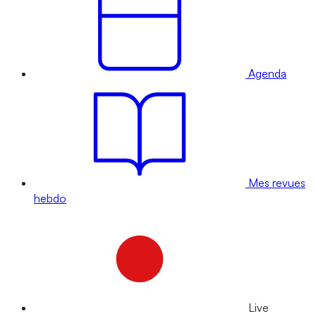
Agenda
Mes revues
hebdo
Live