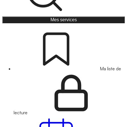
Mes services
Ma liste de
lecture