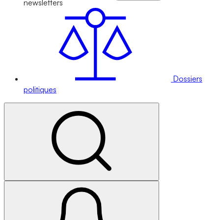
newsletters
Dossiers
politiques