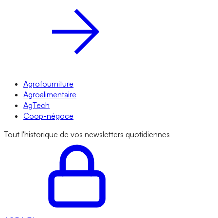
Agrofourniture
Agroalimentaire
AgTech
Coop-négoce
Tout l'historique de vos newsletters quotidiennes