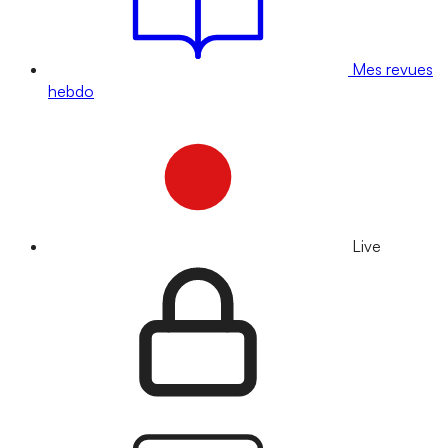
Mes revues
hebdo
Live