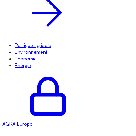
Politique agricole
Environnement
Économie
Énergie
AGRA
Europe