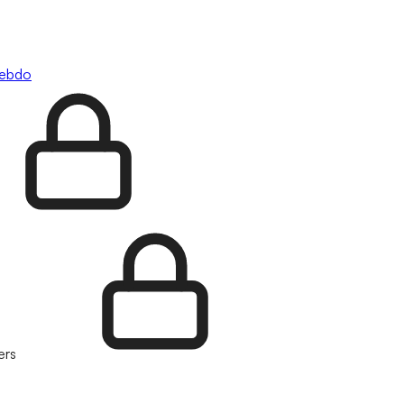
hebdo
ers