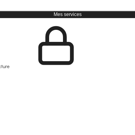
Mes services
cture