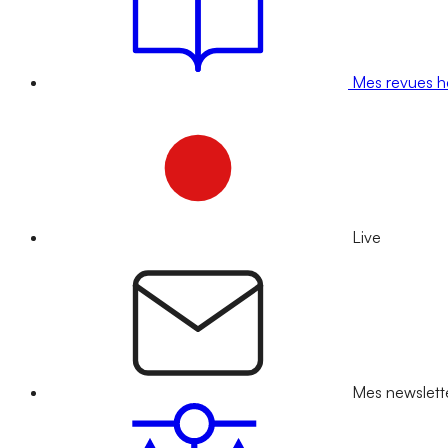
Mes revues 
Live
Mes newslett