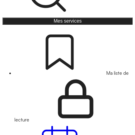
Mes services
Ma liste de
lecture