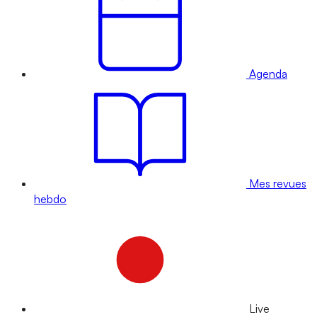
Agenda
Mes revues
hebdo
Live