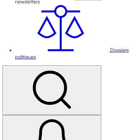
newsletters
Dossiers
politiques