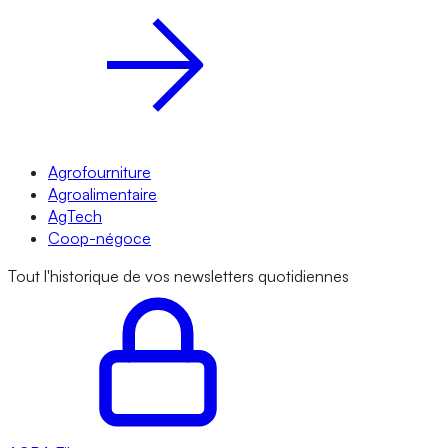
Agrofourniture
Agroalimentaire
AgTech
Coop-négoce
Tout l'historique de vos newsletters quotidiennes