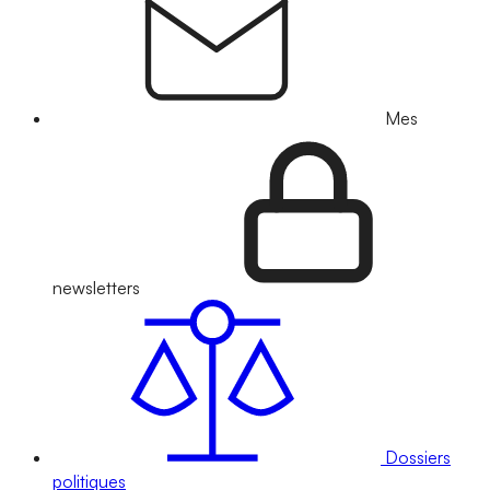
Mes
newsletters
Dossiers
politiques