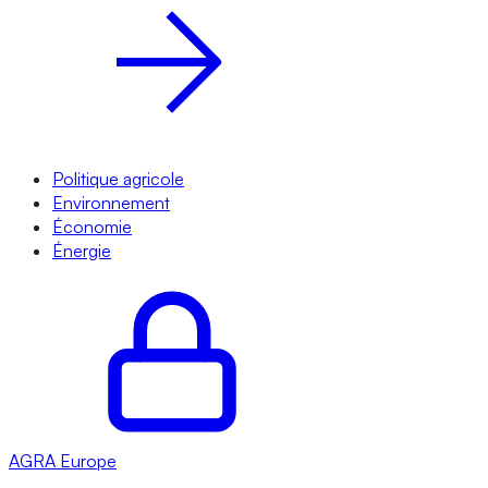
Politique agricole
Environnement
Économie
Énergie
AGRA
Europe