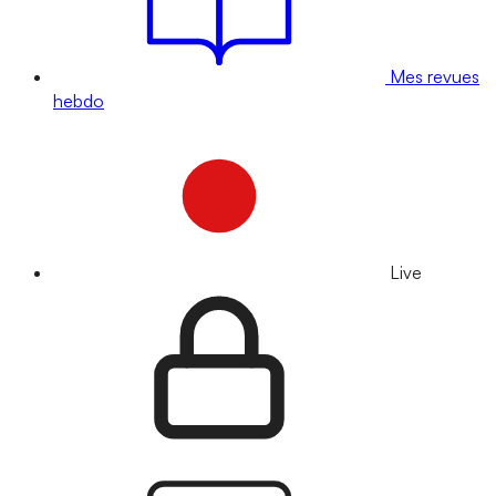
Mes revues
hebdo
Live