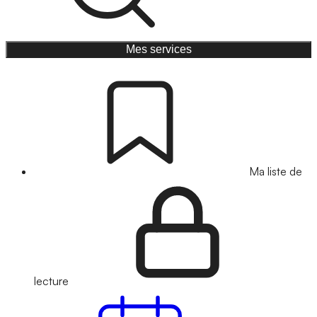
Mes services
Ma liste de
lecture