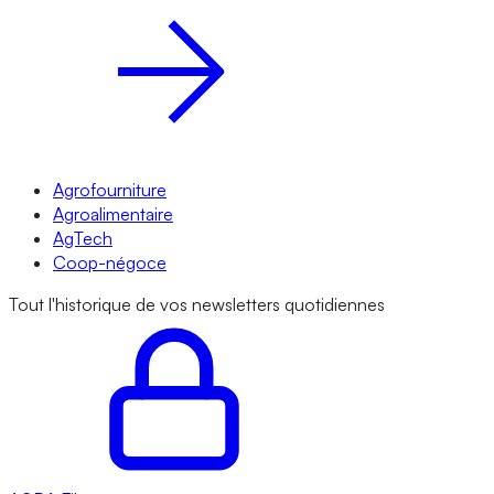
Agrofourniture
Agroalimentaire
AgTech
Coop-négoce
Tout l'historique de vos newsletters quotidiennes