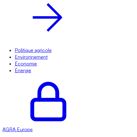
Politique agricole
Environnement
Économie
Énergie
AGRA
Europe