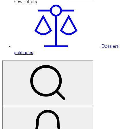
newsletters
Dossiers
politiques