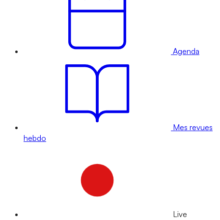
Agenda
Mes revues
hebdo
Live