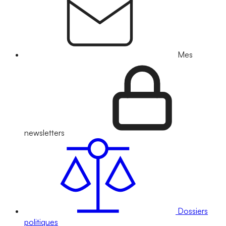
Mes
newsletters
Dossiers
politiques