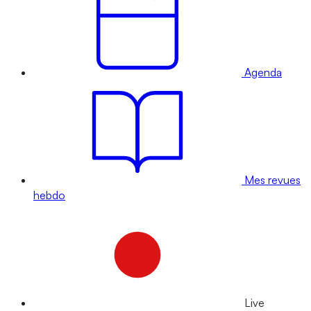
Agenda
Mes revues
hebdo
Live