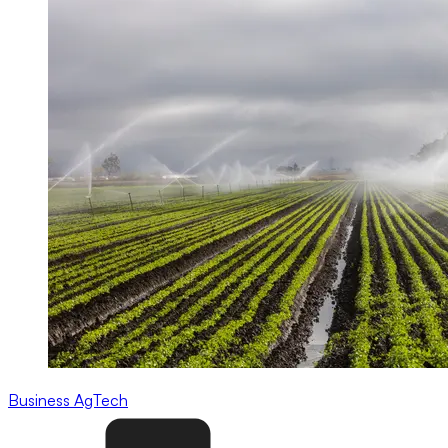
Business
AgTech