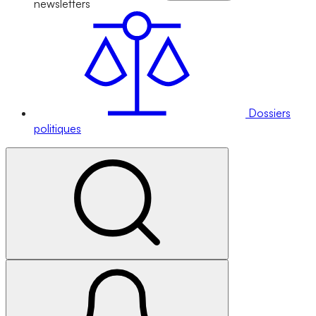
newsletters
Dossiers
politiques