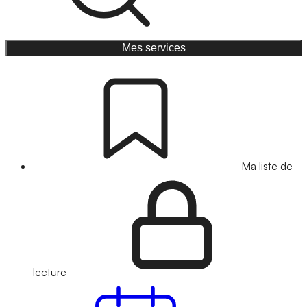
Mes services
Ma liste de
lecture