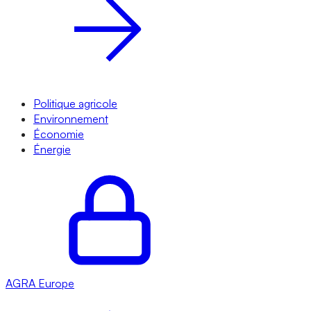
Politique agricole
Environnement
Économie
Énergie
AGRA
Europe