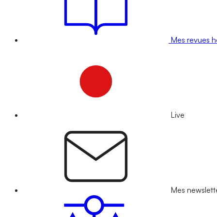
Mes revues 
Live
Mes newslett