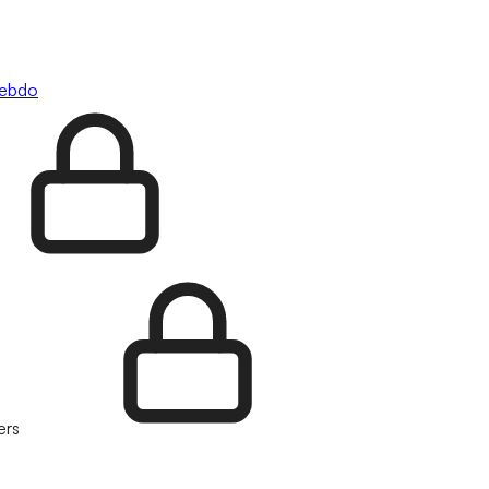
hebdo
ers