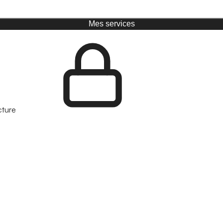
Mes services
cture