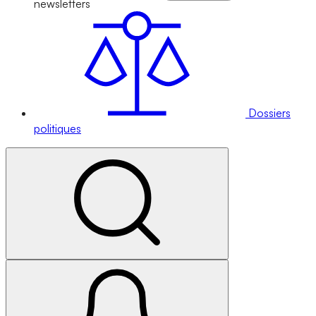
newsletters
Dossiers
politiques