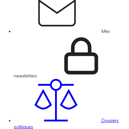
Mes
newsletters
Dossiers
politiques