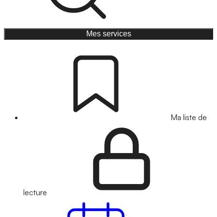
Mes services
Ma liste de
lecture