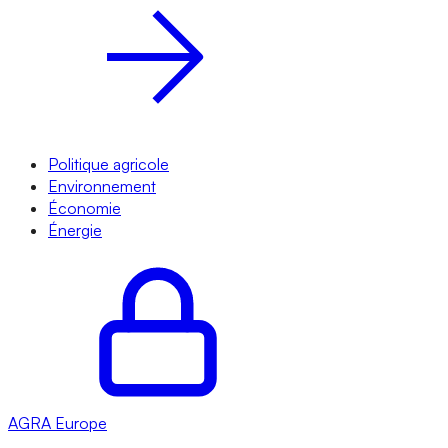
Politique agricole
Environnement
Économie
Énergie
AGRA
Europe