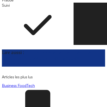
Fraude
Suivi
Suivre
Lire aussi :
Pac : en Grèce, le chef présumé du
réseau de fraudes aux aides agricoles
emprisonné
Articles les plus lus
Business
FoodTech