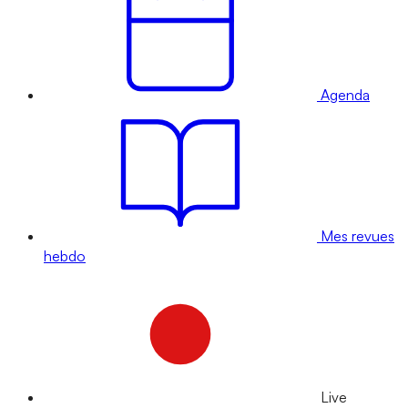
Agenda
Mes revues
hebdo
Live