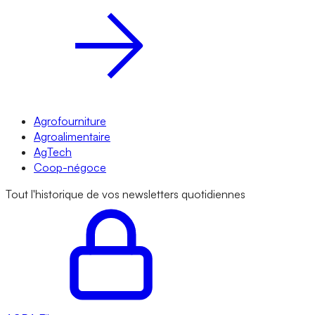
Agrofourniture
Agroalimentaire
AgTech
Coop-négoce
Tout l'historique de vos newsletters quotidiennes