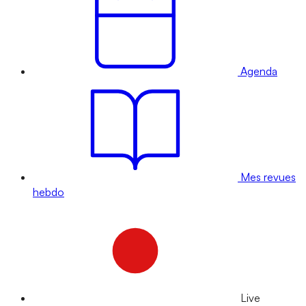
Agenda
Mes revues
hebdo
Live