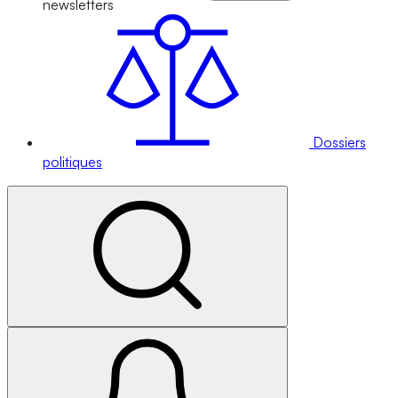
newsletters
Dossiers
politiques