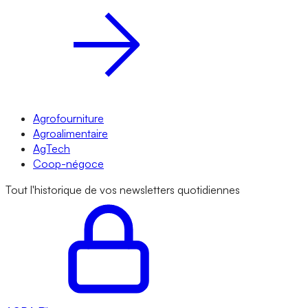
Agrofourniture
Agroalimentaire
AgTech
Coop-négoce
Tout l'historique de vos newsletters quotidiennes