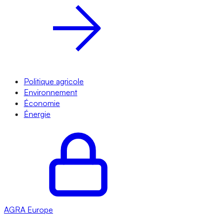
Politique agricole
Environnement
Économie
Énergie
AGRA
Europe