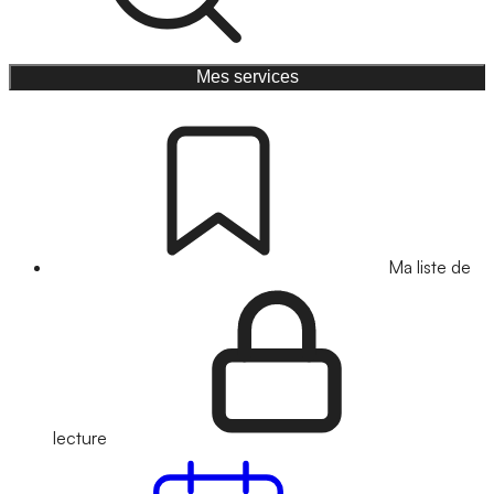
Mes services
Ma liste de
lecture