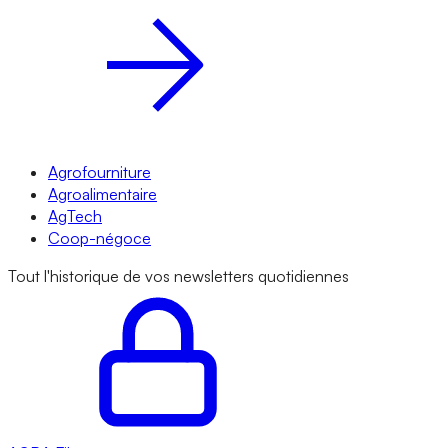
Agrofourniture
Agroalimentaire
AgTech
Coop-négoce
Tout l'historique de vos newsletters quotidiennes