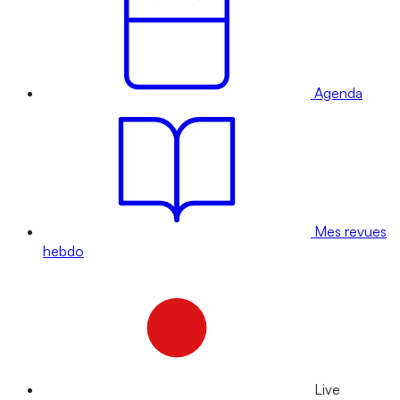
Agenda
Mes revues
hebdo
Live