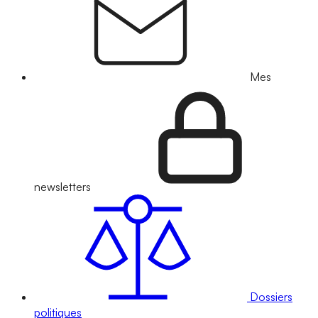
Mes
newsletters
Dossiers
politiques