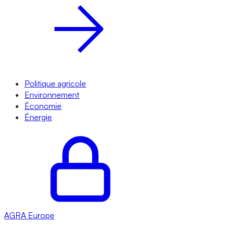
Politique agricole
Environnement
Économie
Énergie
AGRA
Europe