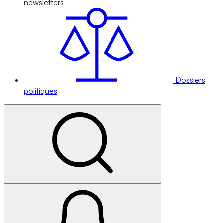
newsletters
Dossiers
politiques