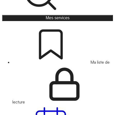
Mes services
Ma liste de
lecture