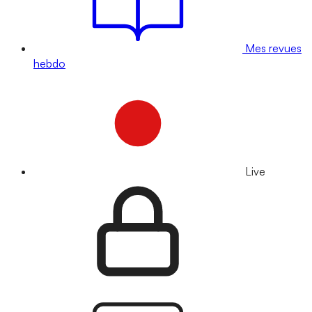
Mes revues
hebdo
Live