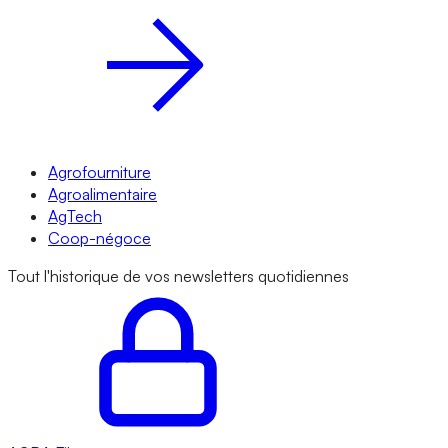
Agrofourniture
Agroalimentaire
AgTech
Coop-négoce
Tout l'historique de vos newsletters quotidiennes