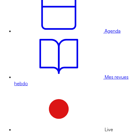
Agenda
Mes revues
hebdo
Live