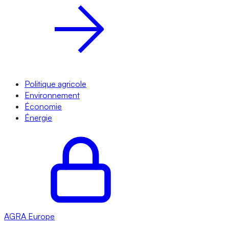
Politique agricole
Environnement
Économie
Énergie
AGRA
Europe