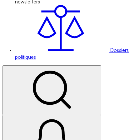
newsletters
Dossiers
politiques