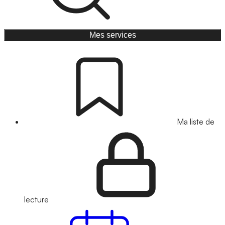
Mes services
Ma liste de
lecture