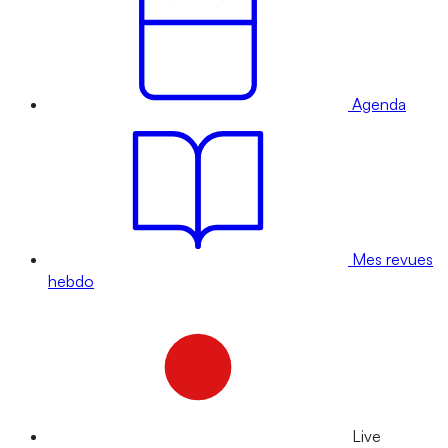
Agenda
Mes revues
hebdo
Live