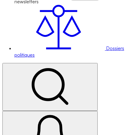
newsletters
Dossiers
politiques