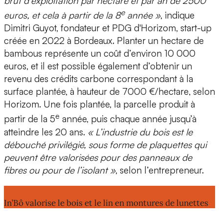
brut d’exploitation par hectare et par an de 2500
e
euros
, et cela à partir de la 8
année »
, indique
Dimitri Guyot, fondateur et PDG d'Horizom
, start-up
créée en 2022 à Bordeaux. Planter un hectare de
bambous représente un coût d’environ 10 000
euros, et il est possible également d’obtenir un
revenu des
crédits carbone correspondant à la
surface plantée, à hauteur de 7000 €/hectare
, selon
Horizom. Une fois plantée, la parcelle produit à
e
partir de la 5
année, puis chaque année jusqu’à
atteindre les 20 ans.
« L’industrie du bois est le
débouché privilégié, sous forme de plaquettes qui
peuvent être valorisées pour des panneaux de
fibres ou pour de l’isolant »
, selon l’entrepreneur.
Lire aussi :
In’Bô valorise le bois et le lin en montures de lunettes