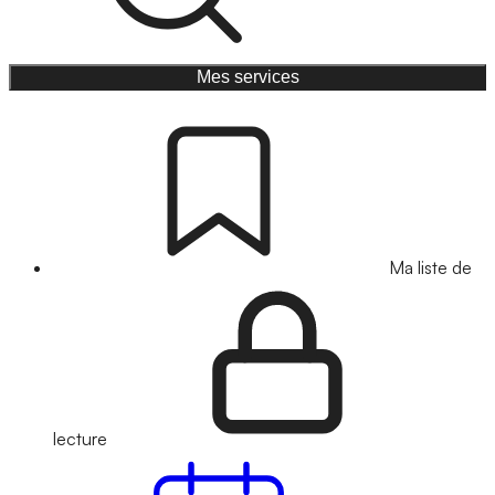
Mes services
Ma liste de
lecture