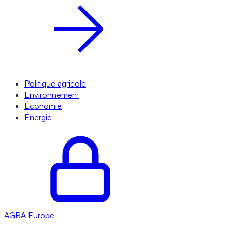
Politique agricole
Environnement
Économie
Énergie
AGRA
Europe