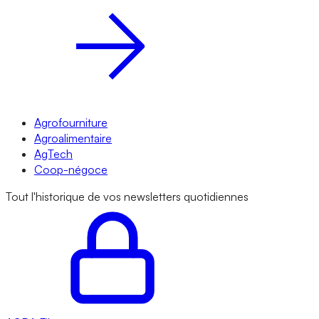
Agrofourniture
Agroalimentaire
AgTech
Coop-négoce
Tout l'historique de vos newsletters quotidiennes