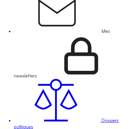
Mes
newsletters
Dossiers
politiques