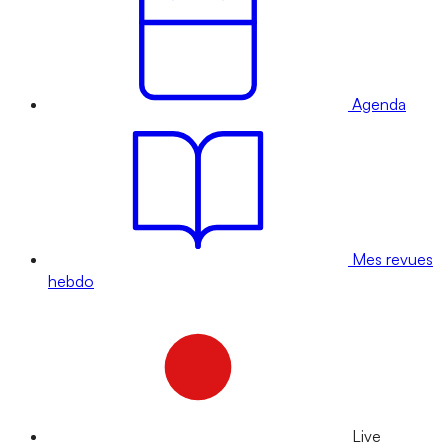
Agenda
Mes revues
hebdo
Live