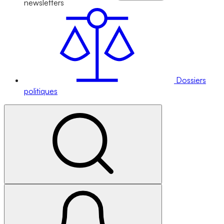
newsletters
Dossiers
politiques