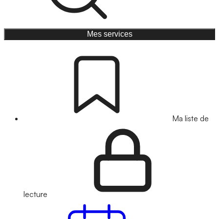
Mes services
Ma liste de
lecture