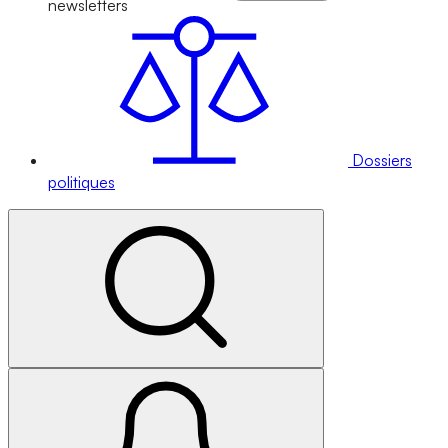
newsletters
Dossiers
politiques