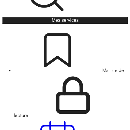
Mes services
Ma liste de
lecture