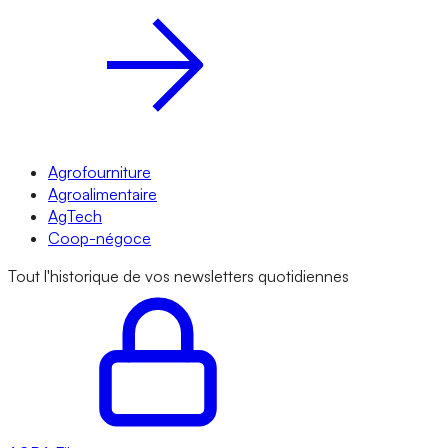
Agrofourniture
Agroalimentaire
AgTech
Coop-négoce
Tout l'historique de vos newsletters quotidiennes