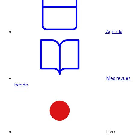
Agenda
Mes revues
hebdo
Live