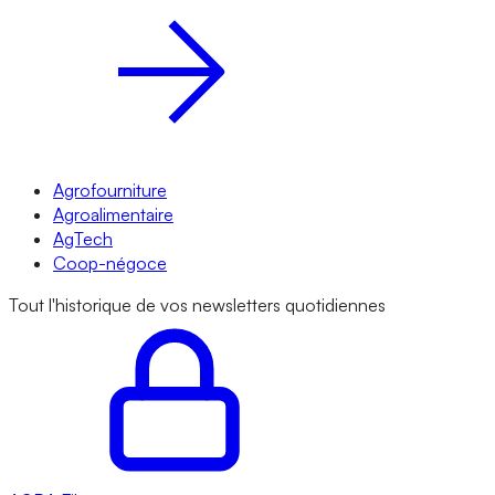
Agrofourniture
Agroalimentaire
AgTech
Coop-négoce
Tout l'historique de vos newsletters quotidiennes