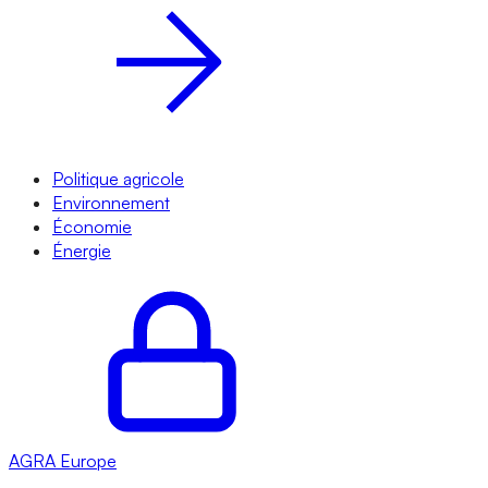
Politique agricole
Environnement
Économie
Énergie
AGRA
Europe