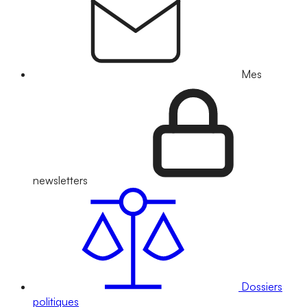
Mes
newsletters
Dossiers
politiques