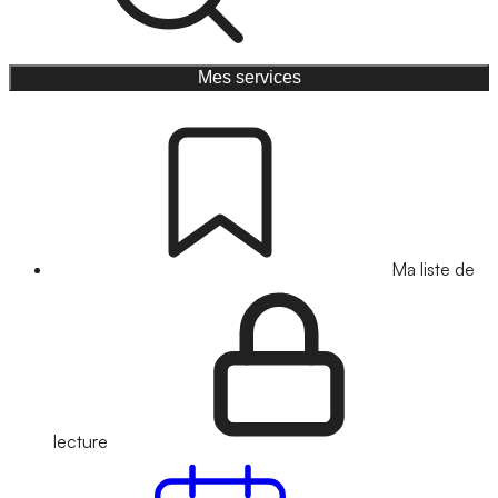
Mes services
Ma liste de
lecture