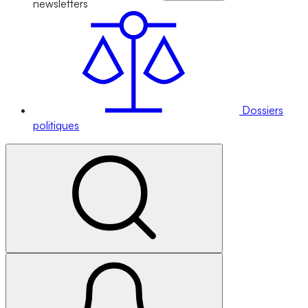
newsletters
Dossiers
politiques