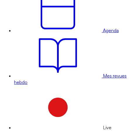
Agenda
Mes revues
hebdo
Live