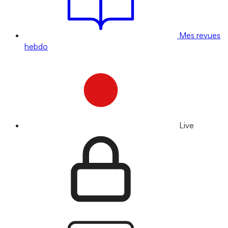
Mes revues
hebdo
Live