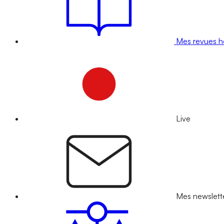
Mes revues 
Live
Mes newslett