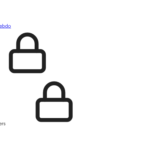
hebdo
ers