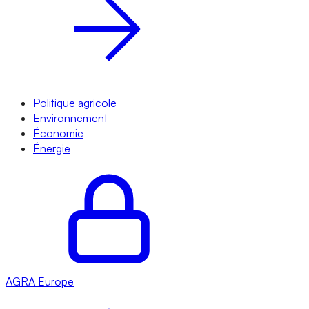
Politique agricole
Environnement
Économie
Énergie
AGRA
Europe