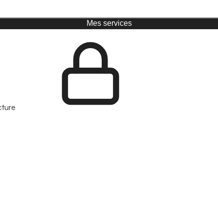
Mes services
cture