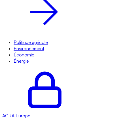
Politique agricole
Environnement
Économie
Énergie
AGRA
Europe