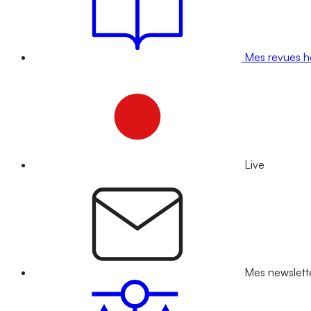
Mes revues 
Live
Mes newslett