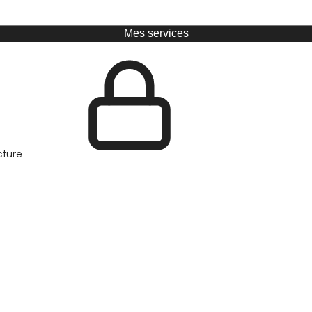
Mes services
cture