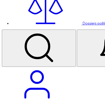
Dossiers poli