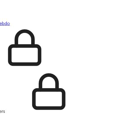
hebdo
ers