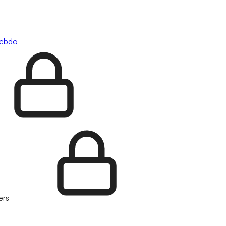
hebdo
ers