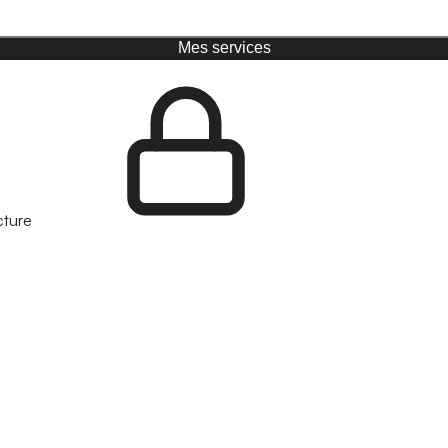
Mes services
cture