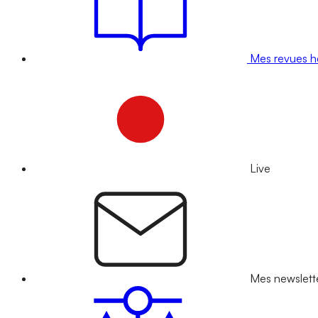
Mes revues 
Live
Mes newslett