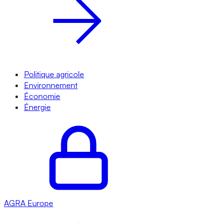
Politique agricole
Environnement
Économie
Énergie
AGRA
Europe