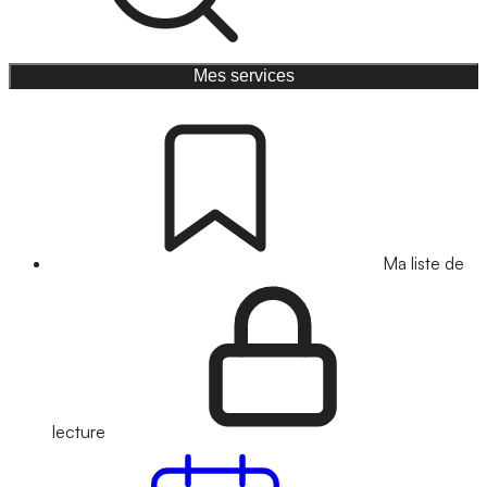
Mes services
Ma liste de
lecture