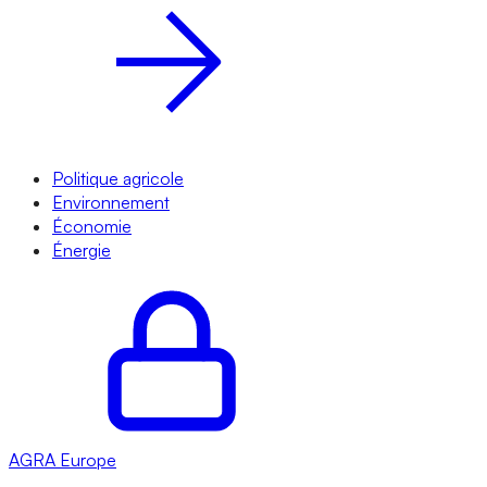
Politique agricole
Environnement
Économie
Énergie
AGRA
Europe