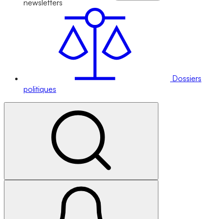
newsletters
Dossiers
politiques