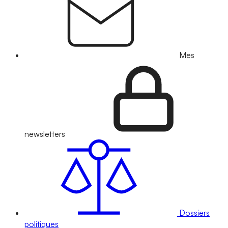
Mes
newsletters
Dossiers
politiques