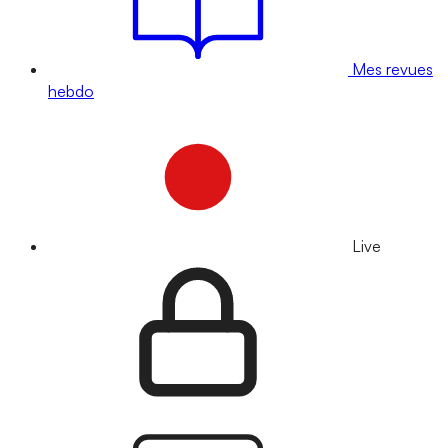
Mes revues
hebdo
Live