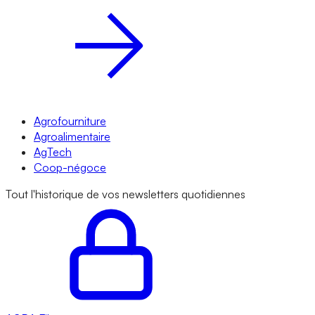
Agrofourniture
Agroalimentaire
AgTech
Coop-négoce
Tout l'historique de vos newsletters quotidiennes