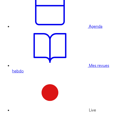
Agenda
Mes revues
hebdo
Live