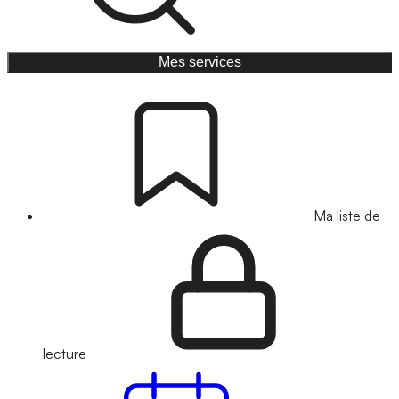
Mes services
Ma liste de
lecture