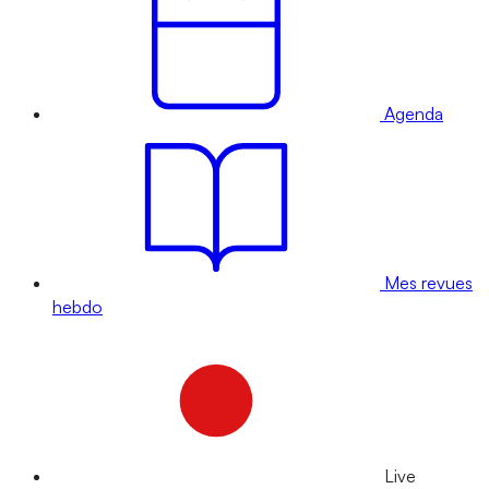
Agenda
Mes revues
hebdo
Live