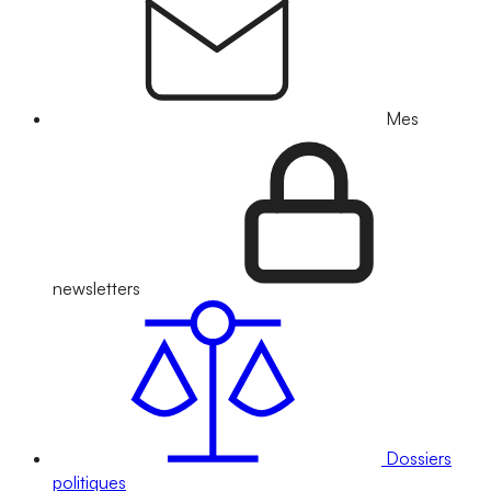
Mes
newsletters
Dossiers
politiques