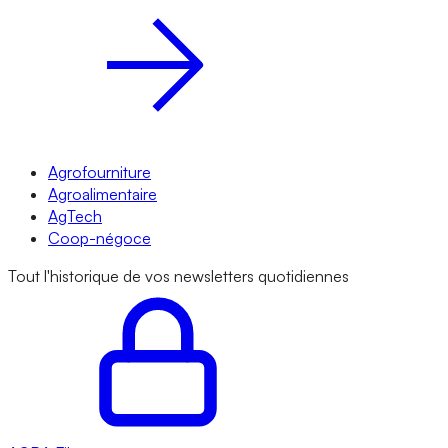
Agrofourniture
Agroalimentaire
AgTech
Coop-négoce
Tout l'historique de vos newsletters quotidiennes