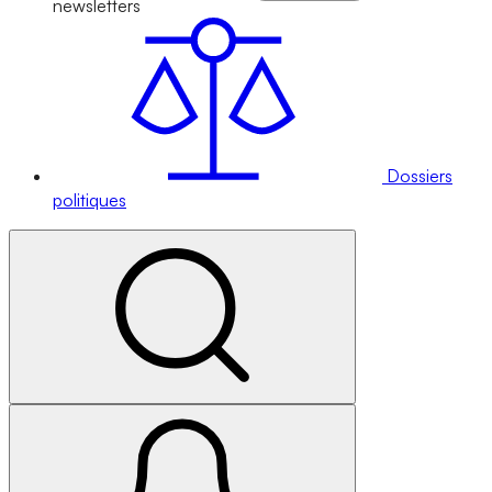
newsletters
Dossiers
politiques