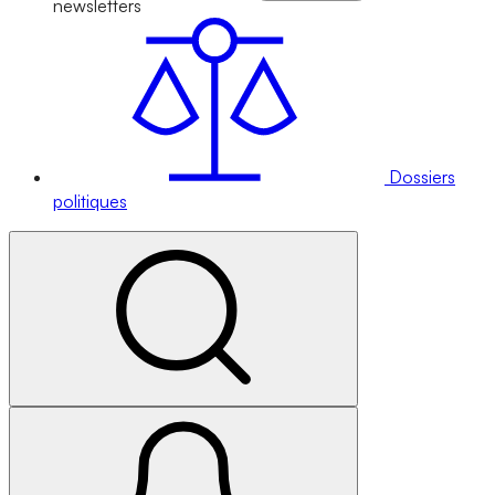
newsletters
Dossiers
politiques