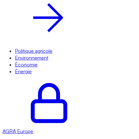
Politique agricole
Environnement
Économie
Énergie
AGRA
Europe