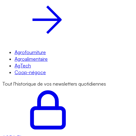
Agrofourniture
Agroalimentaire
AgTech
Coop-négoce
Tout l'historique de vos newsletters quotidiennes