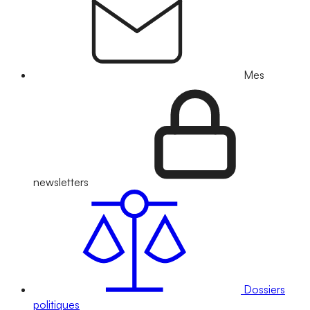
Mes
newsletters
Dossiers
politiques