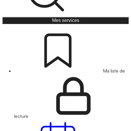
Mes services
Ma liste de
lecture