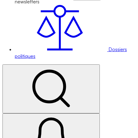
newsletters
Dossiers
politiques