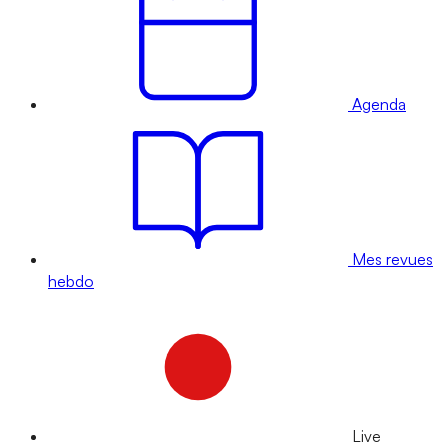
Agenda
Mes revues
hebdo
Live