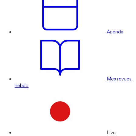
Agenda
Mes revues
hebdo
Live