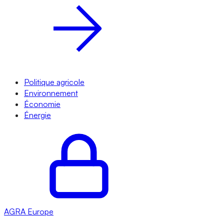
Politique agricole
Environnement
Économie
Énergie
AGRA
Europe