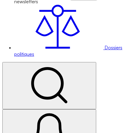
newsletters
Dossiers
politiques