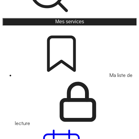
Mes services
Ma liste de
lecture