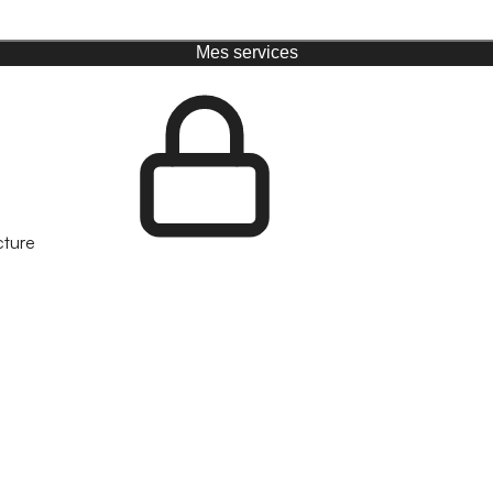
Mes services
cture