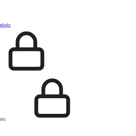
hebdo
ers