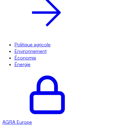
Politique agricole
Environnement
Économie
Énergie
AGRA
Europe