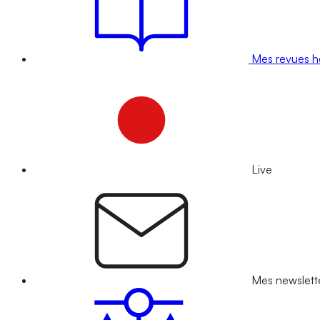
Mes revues 
Live
Mes newslett