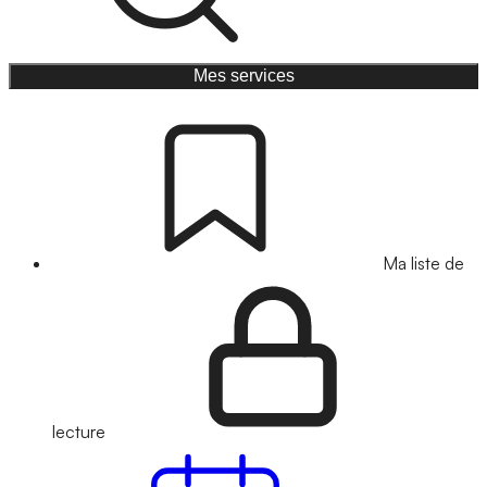
Mes services
Ma liste de
lecture