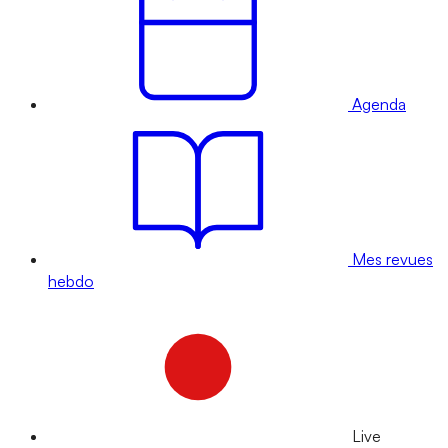
Agenda
Mes revues
hebdo
Live