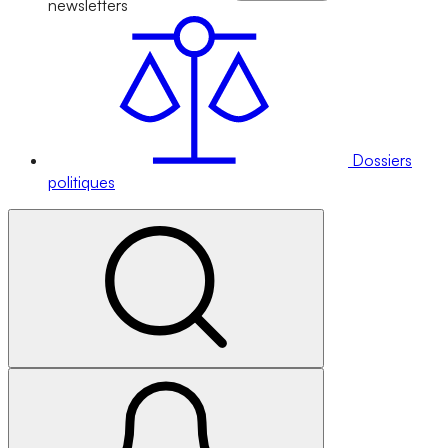
newsletters
Dossiers
politiques