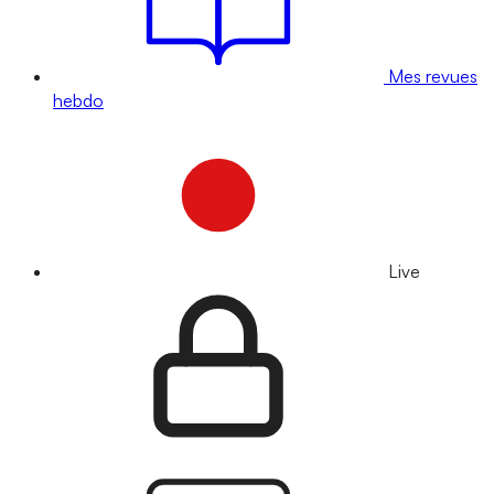
Mes revues
hebdo
Live