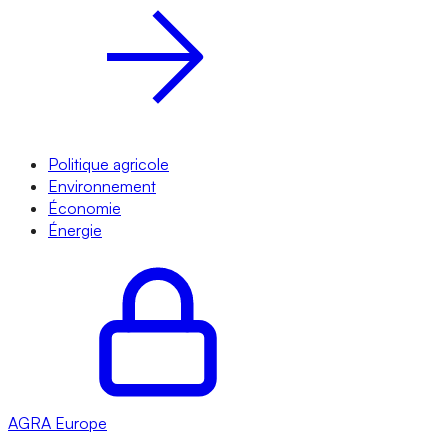
Politique agricole
Environnement
Économie
Énergie
AGRA
Europe