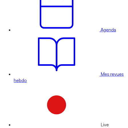
Agenda
Mes revues
hebdo
Live