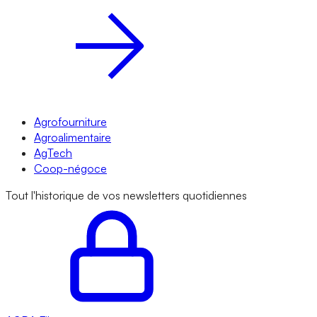
Agrofourniture
Agroalimentaire
AgTech
Coop-négoce
Tout l'historique de vos newsletters quotidiennes