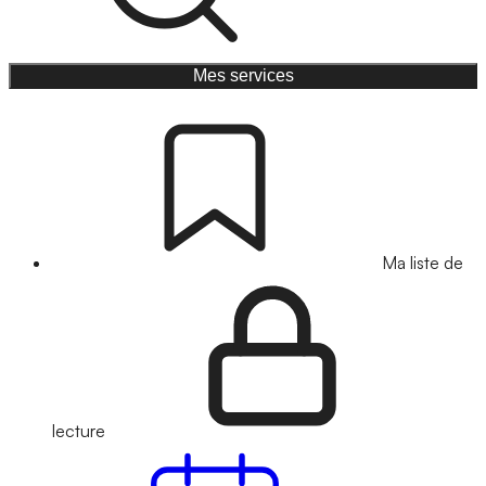
Mes services
Ma liste de
lecture