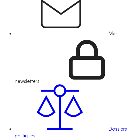
Mes
newsletters
Dossiers
politiques