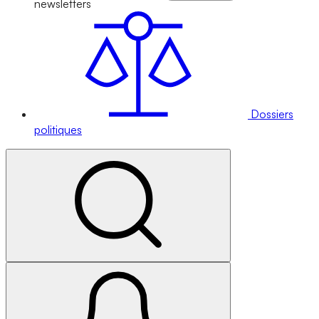
newsletters
Dossiers
politiques