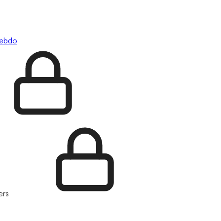
hebdo
ers