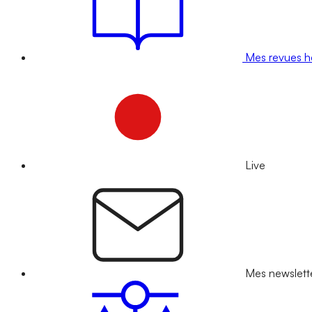
Mes revues 
Live
Mes newslett