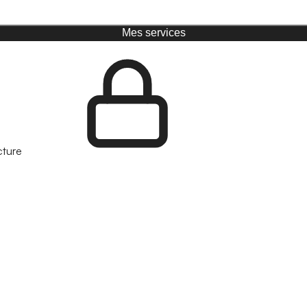
Mes services
cture