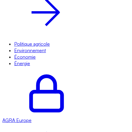
Politique agricole
Environnement
Économie
Énergie
AGRA
Europe