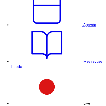
Agenda
Mes revues
hebdo
Live