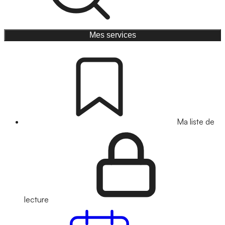
Mes services
Ma liste de
lecture