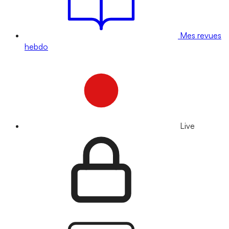
Mes revues
hebdo
Live