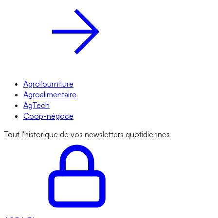
Agrofourniture
Agroalimentaire
AgTech
Coop-négoce
Tout l'historique de vos newsletters quotidiennes