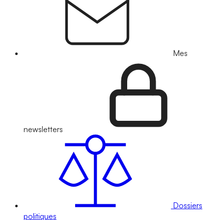
Mes
newsletters
Dossiers
politiques