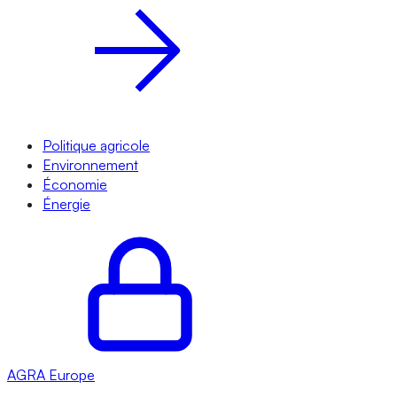
Politique agricole
Environnement
Économie
Énergie
AGRA
Europe