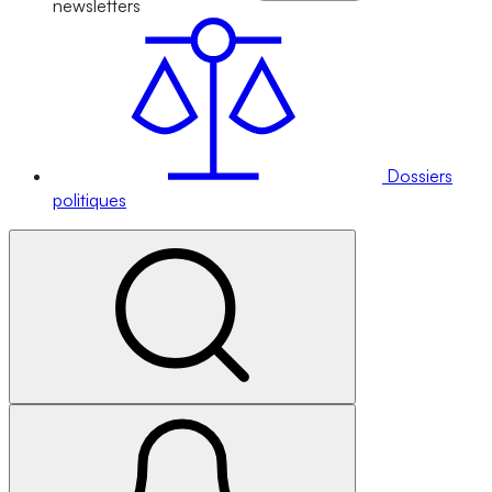
newsletters
Dossiers
politiques