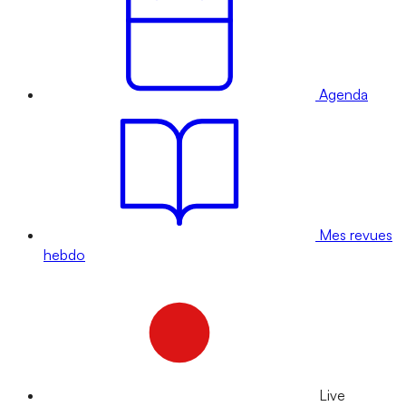
Agenda
Mes revues
hebdo
Live