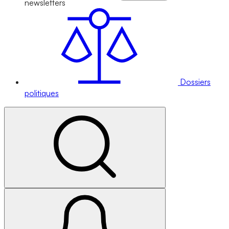
newsletters
Dossiers
politiques