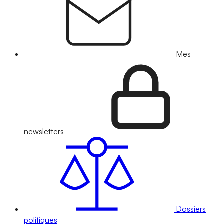
Mes
newsletters
Dossiers
politiques