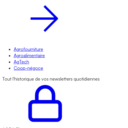
Agrofourniture
Agroalimentaire
AgTech
Coop-négoce
Tout l'historique de vos newsletters quotidiennes