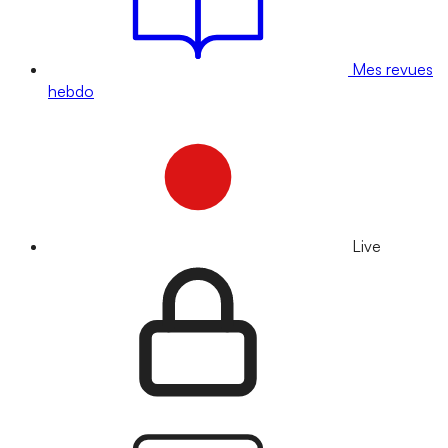
Mes revues
hebdo
Live