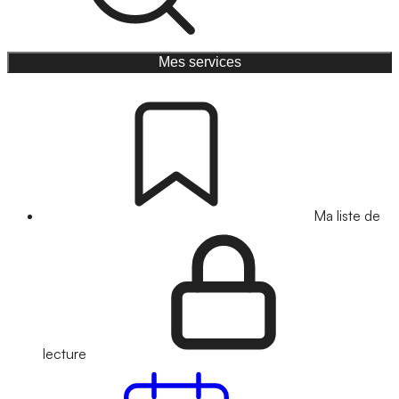
Mes services
Ma liste de
lecture