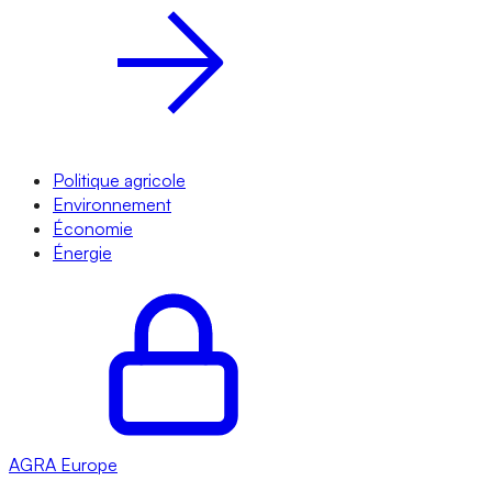
Politique agricole
Environnement
Économie
Énergie
AGRA
Europe