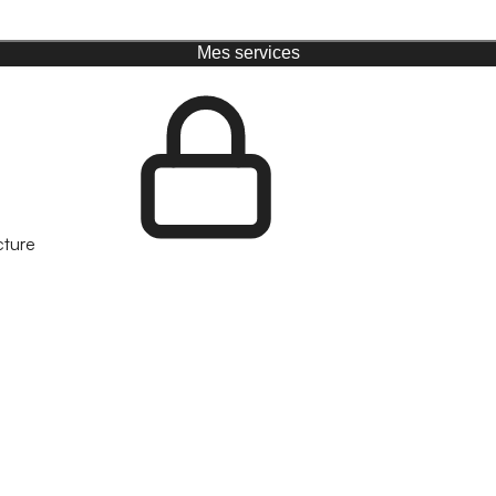
Mes services
cture