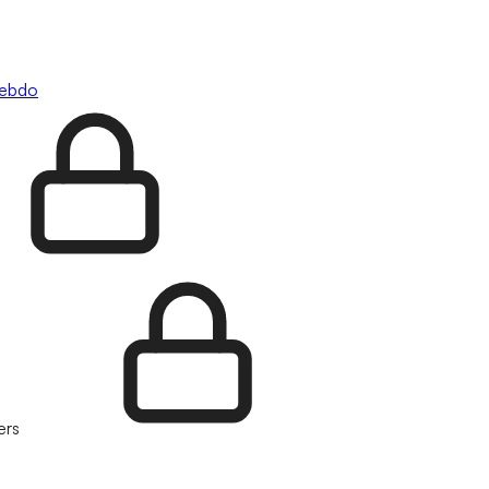
hebdo
ers