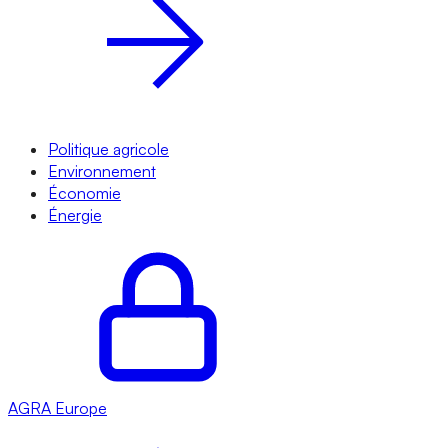
Politique agricole
Environnement
Économie
Énergie
AGRA
Europe