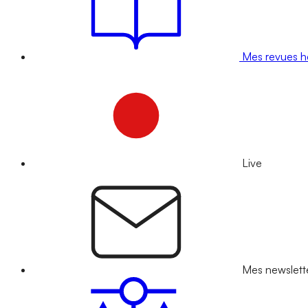
Mes revues 
Live
Mes newslett