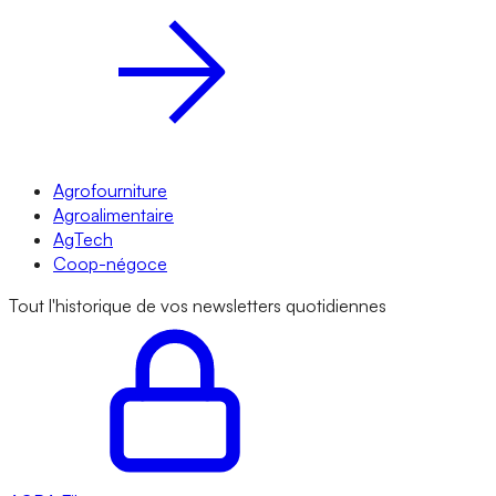
Agrofourniture
Agroalimentaire
AgTech
Coop-négoce
Tout l'historique de vos newsletters quotidiennes