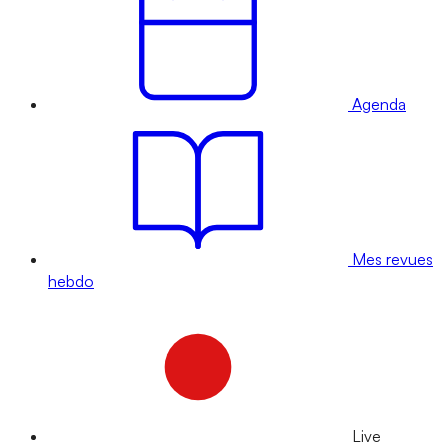
Agenda
Mes revues
hebdo
Live