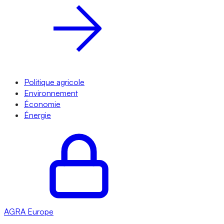
Politique agricole
Environnement
Économie
Énergie
AGRA
Europe