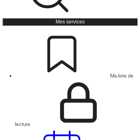
Mes services
Ma liste de
lecture