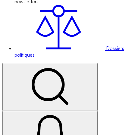
newsletters
Dossiers
politiques