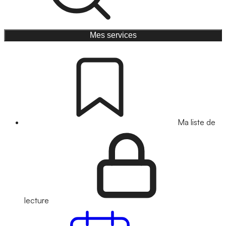
Mes services
Ma liste de
lecture