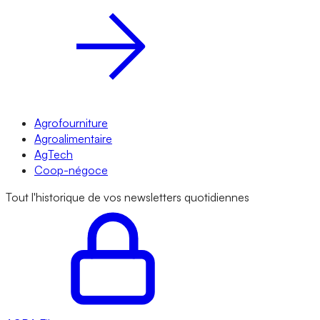
Agrofourniture
Agroalimentaire
AgTech
Coop-négoce
Tout l'historique de vos newsletters quotidiennes