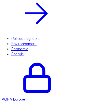
Politique agricole
Environnement
Économie
Énergie
AGRA
Europe