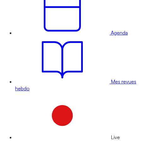
Agenda
Mes revues
hebdo
Live