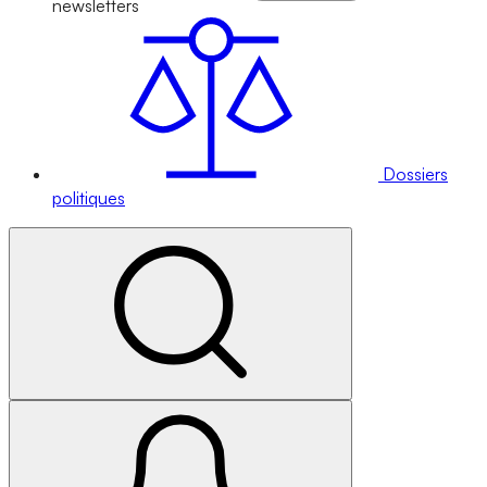
newsletters
Dossiers
politiques