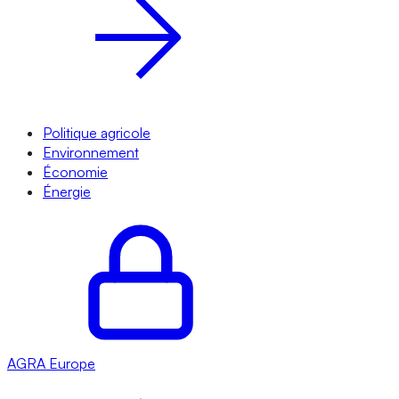
Politique agricole
Environnement
Économie
Énergie
AGRA
Europe