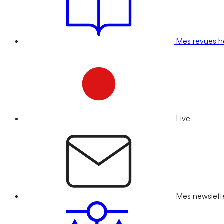
Mes revues 
Live
Mes newslett