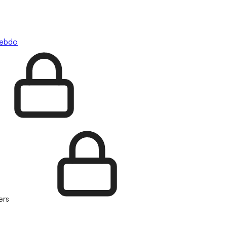
hebdo
ers