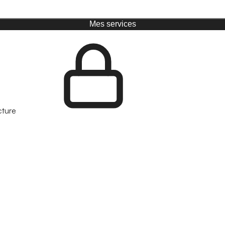
Mes services
cture