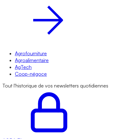
Agrofourniture
Agroalimentaire
AgTech
Coop-négoce
Tout l'historique de vos newsletters quotidiennes