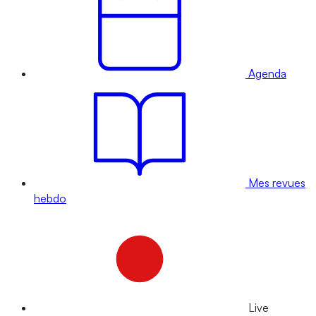
Agenda
Mes revues
hebdo
Live