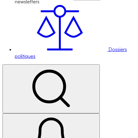
newsletters
Dossiers
politiques