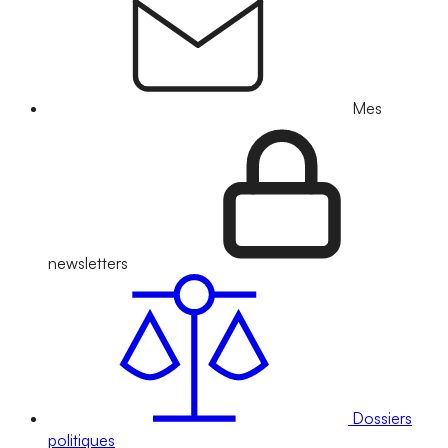
Mes
newsletters
Dossiers
politiques