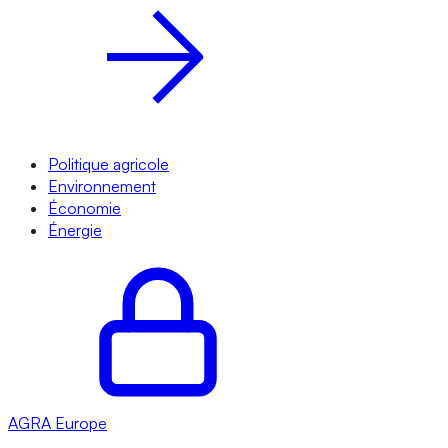
Politique agricole
Environnement
Économie
Énergie
AGRA
Europe