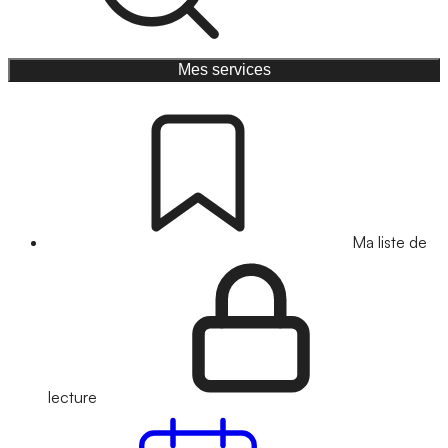
Mes services
Ma liste de
lecture