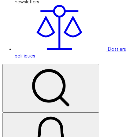
newsletters
Dossiers
politiques