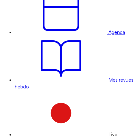
Agenda
Mes revues
hebdo
Live