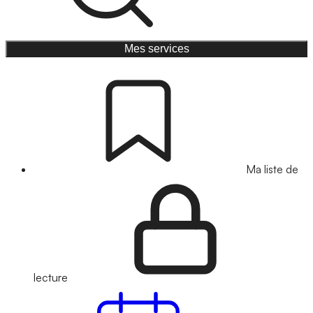
Mes services
Ma liste de
lecture