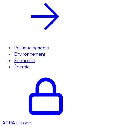
Politique agricole
Environnement
Économie
Énergie
AGRA
Europe