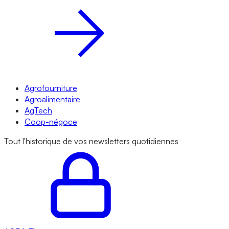
Agrofourniture
Agroalimentaire
AgTech
Coop-négoce
Tout l'historique de vos newsletters quotidiennes