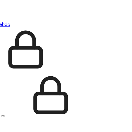
hebdo
ers