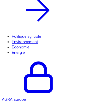
Politique agricole
Environnement
Économie
Énergie
AGRA
Europe