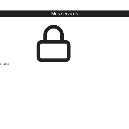
Mes services
cture