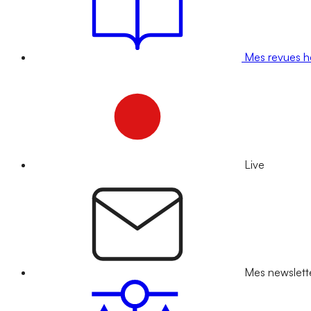
Mes revues 
Live
Mes newslett