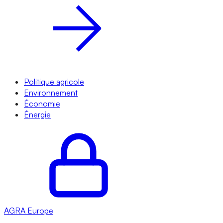
Politique agricole
Environnement
Économie
Énergie
AGRA
Europe