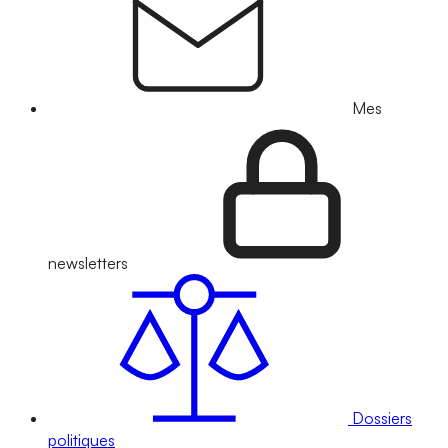
Mes
newsletters
Dossiers
politiques