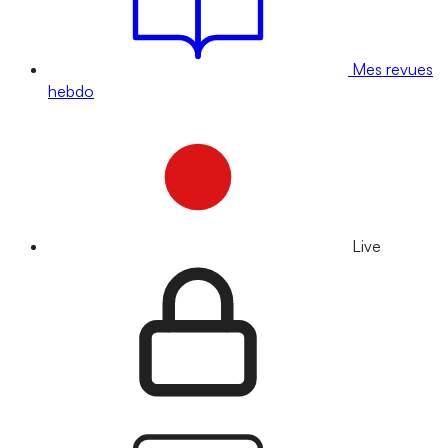
Mes revues
hebdo
Live