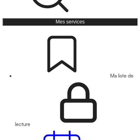
Mes services
Ma liste de
lecture