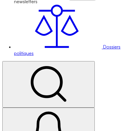
newsletters
Dossiers
politiques