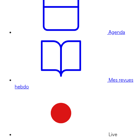
Agenda
Mes revues
hebdo
Live