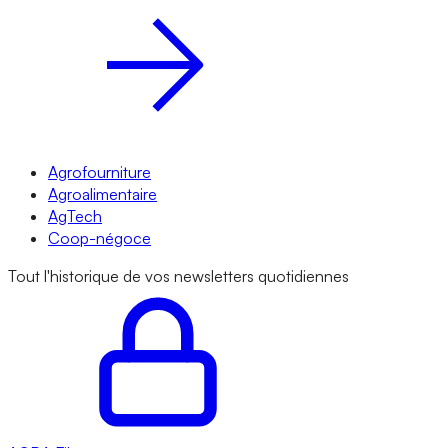
Agrofourniture
Agroalimentaire
AgTech
Coop-négoce
Tout l'historique de vos newsletters quotidiennes