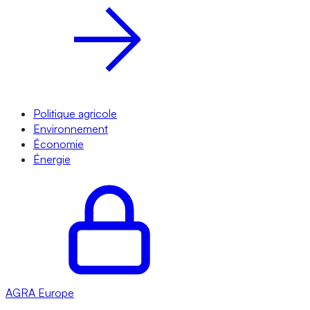
Politique agricole
Environnement
Économie
Énergie
AGRA
Europe