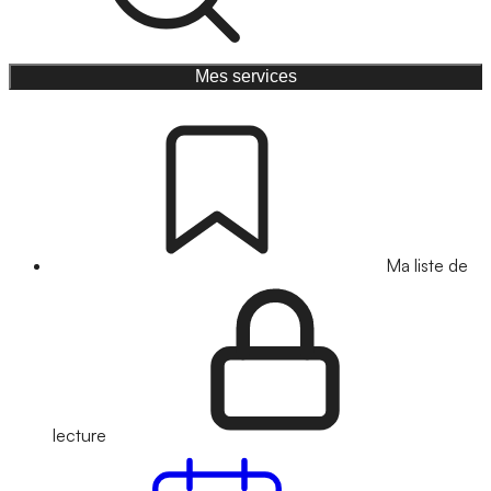
Mes services
Ma liste de
lecture