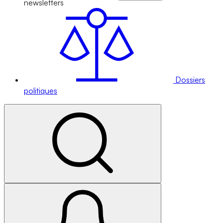
newsletters
Dossiers
politiques