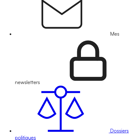
Mes
newsletters
Dossiers
politiques