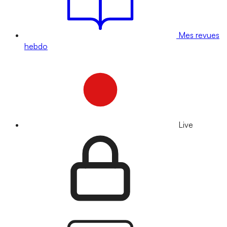
Mes revues
hebdo
Live