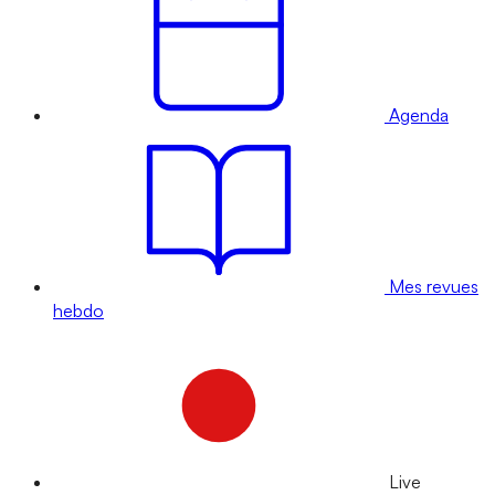
Agenda
Mes revues
hebdo
Live