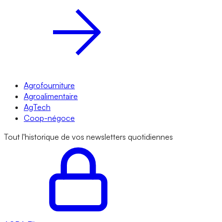
Agrofourniture
Agroalimentaire
AgTech
Coop-négoce
Tout l'historique de vos newsletters quotidiennes