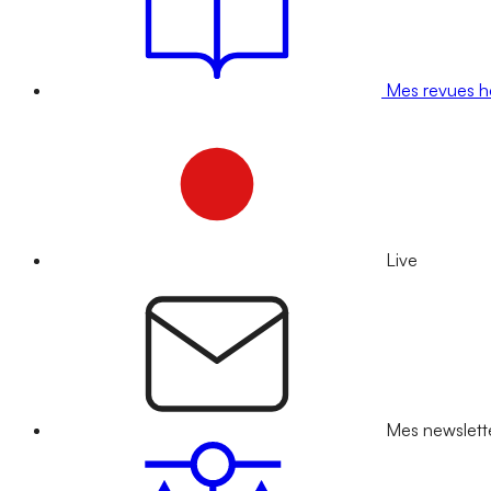
Mes revues 
Live
Mes newslett