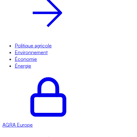
Politique agricole
Environnement
Économie
Énergie
AGRA
Europe