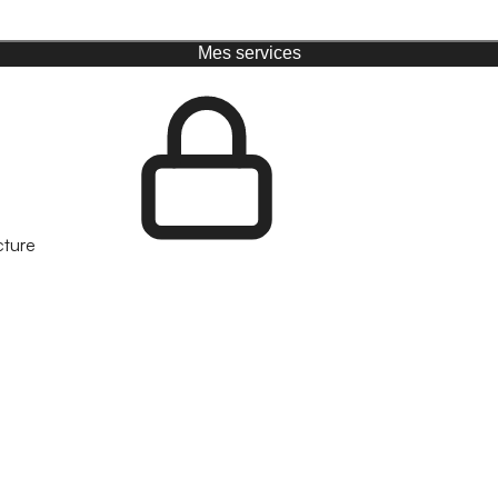
Mes services
cture