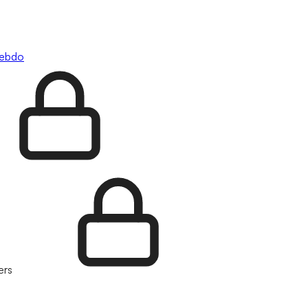
hebdo
ers