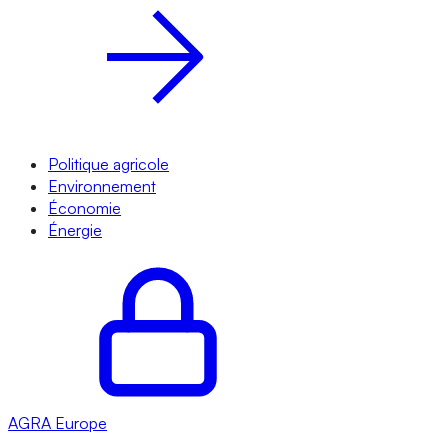
Politique agricole
Environnement
Économie
Énergie
AGRA
Europe