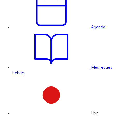
Agenda
Mes revues
hebdo
Live