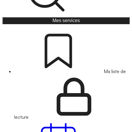
Mes services
Ma liste de
lecture