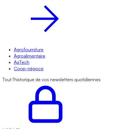
Agrofourniture
Agroalimentaire
AgTech
Coop-négoce
Tout l'historique de vos newsletters quotidiennes