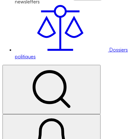
newsletters
Dossiers
politiques